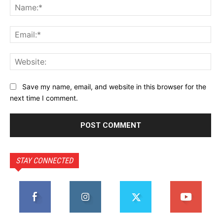
Na
Ema
Web
Save my name, email, and website in this browser for the
next time I comment.
STAY CONNECTED