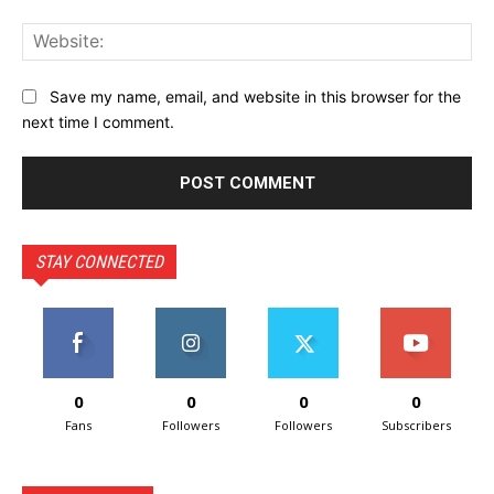
Web
Save my name, email, and website in this browser for the
next time I comment.
STAY CONNECTED
0
0
0
0
Fans
Followers
Followers
Subscribers