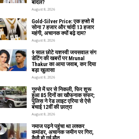
बादल?
August 8, 2026
Gold-Silver Price: एक हफ्ते में
सोना ₹7 हजार और चांदी ₹13 हजार
महंगी, अचानक क्यों बढ़े दाम?
August 8, 2026
9 साल छोटे यशस्वी जयसवाल संग
डेटिंग की खबरों पर Mrunal
Thakur का आया जवाब, कर दिया
बड़ा खुलासा
August 8, 2026
गुस्से में घर से निकली, फिर शुरू
हुआ 85 दिनों का खौफनाक सफर;
पुलिस ने रेड लाइट एरिया से ऐसे
बचाई 12वीं की छात्रा
August 8, 2026
नमाज पढ़ने पहुंचा था लश्कर
कमांडर, अचानक जमीन पर गिरा,
कैसै हो गई मौत