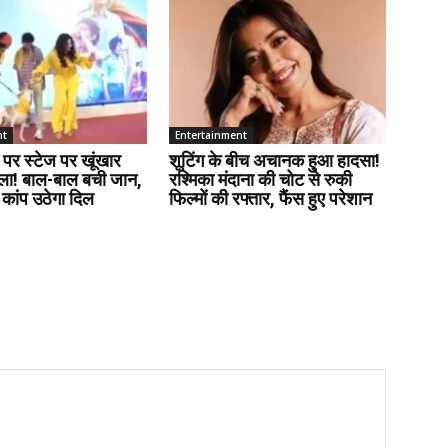
nt
Entertainment
 पर स्टेज पर खूंखार
शूटिंग के बीच अचानक हुआ हादसा!
हमला! बाल-बाल बची जान,
रश्मिका मंदाना की चोट से रुकी
 कांप उठेगा दिल
फिल्मों की रफ्तार, फैंस हुए परेशान