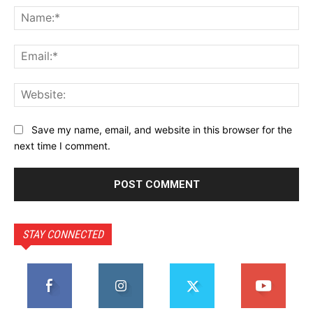
Na
Ema
Web
Save my name, email, and website in this browser for the
next time I comment.
STAY CONNECTED