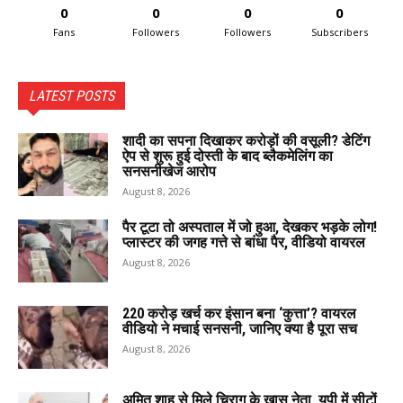
0
0
0
0
Fans
Followers
Followers
Subscribers
LATEST POSTS
शादी का सपना दिखाकर करोड़ों की वसूली? डेटिंग
ऐप से शुरू हुई दोस्ती के बाद ब्लैकमेलिंग का
सनसनीखेज आरोप
August 8, 2026
पैर टूटा तो अस्पताल में जो हुआ, देखकर भड़के लोग!
प्लास्टर की जगह गत्ते से बांधा पैर, वीडियो वायरल
August 8, 2026
220 करोड़ खर्च कर इंसान बना ‘कुत्ता’? वायरल
वीडियो ने मचाई सनसनी, जानिए क्या है पूरा सच
August 8, 2026
अमित शाह से मिले चिराग के खास नेता, यूपी में सीटों