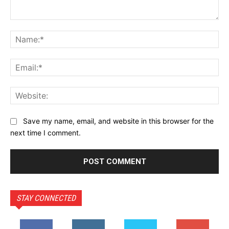
Comment:
Na
Ema
Web
Save my name, email, and website in this browser for the
next time I comment.
STAY CONNECTED