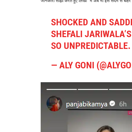
जानकारी साझा करते हुए लिखा “मैं अब भी इस सदमे से बाहर नह
SHOCKED AND SADD
SHEFALI JARIWALA’S
SO UNPREDICTABLE.
— ALY GONI (@ALYGO