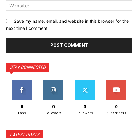
Web
Save my name, email, and website in this browser for the
next time I comment.
STAY CONNECTED
0
0
0
0
Fans
Followers
Followers
Subscribers
LATEST POSTS