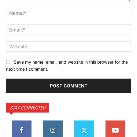
Comment:
Na
Ema
Web
Save my name, email, and website in this browser for the
next time I comment.
STAY CONNECTED