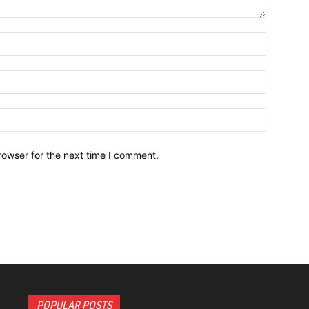
Name:*
Email:*
Website:
rowser for the next time I comment.
POPULAR POSTS