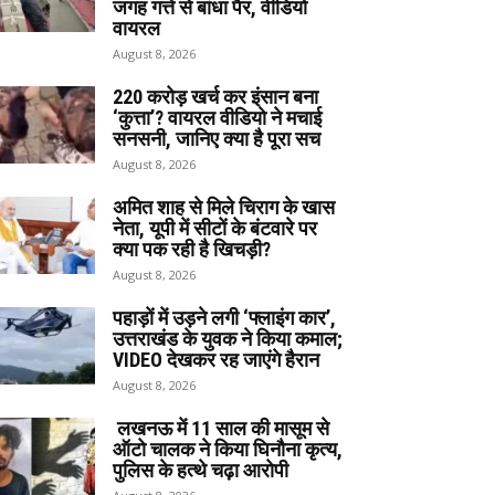
जगह गत्ते से बांधा पैर, वीडियो
वायरल
August 8, 2026
220 करोड़ खर्च कर इंसान बना
‘कुत्ता’? वायरल वीडियो ने मचाई
सनसनी, जानिए क्या है पूरा सच
August 8, 2026
अमित शाह से मिले चिराग के खास
नेता, यूपी में सीटों के बंटवारे पर
क्या पक रही है खिचड़ी?
August 8, 2026
पहाड़ों में उड़ने लगी ‘फ्लाइंग कार’,
उत्तराखंड के युवक ने किया कमाल;
VIDEO देखकर रह जाएंगे हैरान
August 8, 2026
लखनऊ में 11 साल की मासूम से
ऑटो चालक ने किया घिनौना कृत्य,
पुलिस के हत्थे चढ़ा आरोपी