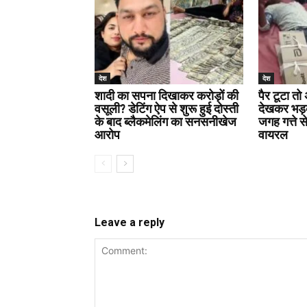
देश
देश
शादी का सपना दिखाकर करोड़ों की
पैर टूटा तो
वसूली? डेटिंग ऐप से शुरू हुई दोस्ती
देखकर भड़क
के बाद ब्लैकमेलिंग का सनसनीखेज
जगह गत्ते से
आरोप
वायरल
Leave a reply