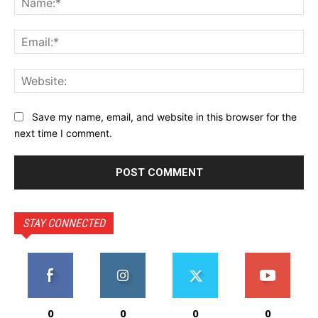
Ema
Web
Save my name, email, and website in this browser for the
next time I comment.
STAY CONNECTED
0
0
0
0