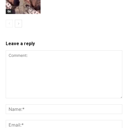
देश
Leave a reply
Comment:
Na
Ema