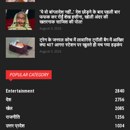
‘ये वो बांग्लादेश नहीं…’ देश छोड़ने के बाद पहली बार
फफक कर रोईं शेख हसीना, खोली अंदर की
खतरनाक साजिश की पोल!
August 5, 2026
ट्रेन के जनरल कोच में लावारिस ट्रॉली बैग में आखिर
क्या था? आगरा स्टेशन पर खुलते ही मच गया हड़कंप
August 5, 2026
POPULAR CATEGORY
Entertainment
2840
देश
2756
खेल
2085
राजनीति
1256
उत्तर प्रदेश
1034