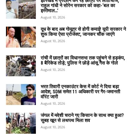
झारखंड में प्रदर्शन कर रहे छात्रों पर लाठीचार्ज,
राहुल गांधी ने सोरेन सरकार को कहा-‘बल का
इस्तेमाल…’
August 10, 2026
दूध के बाद अब गोमूत्र से होगी कमाई! यूपी सरकार ने
शुरू किया ऐसा प्रोजेक्ट, जानकर चौंक जाएंगे
August 10, 2026
रांची में छात्रों का विधानसभा तक पहुंचने से हड़कंप,
8 बैरिकेड तोड़े; पुलिस ने छोड़े आंसू गैस के गोले
August 10, 2026
भरत तिवारी एनकाउंटर केस में कोर्ट ने दिया बड़ा
आदेश, SDM समेत 11 अधिकारी पर गैर-जमानती
वॉरंट जारी
August 10, 2026
जंगल में मवेशी चराने गए किसान के साथ क्या हुआ?
सुबह खून से लथपथ मिला शव
August 10, 2026