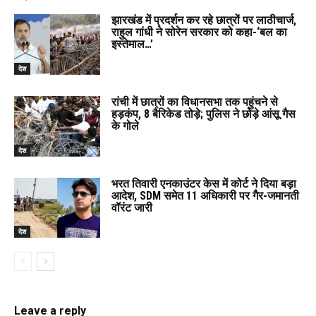
झारखंड में प्रदर्शन कर रहे छात्रों पर लाठीचार्ज,
राहुल गांधी ने सोरेन सरकार को कहा-‘बल का
इस्तेमाल…’
देश
रांची में छात्रों का विधानसभा तक पहुंचने से
हड़कंप, 8 बैरिकेड तोड़े; पुलिस ने छोड़े आंसू गैस
के गोले
देश
भरत तिवारी एनकाउंटर केस में कोर्ट ने दिया बड़ा
आदेश, SDM समेत 11 अधिकारी पर गैर-जमानती
वॉरंट जारी
देश
Leave a reply