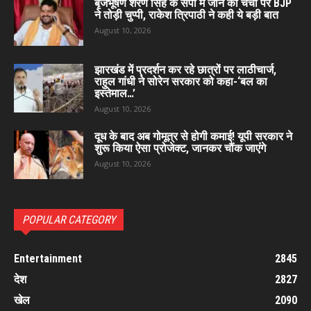
बृजभूषण शरण सिंह के सपा में जाने की चर्चा पर BJP
ने तोड़ी चुप्पी, राकेश त्रिपाठी ने कही ये बड़ी बात
August 10, 2026
झारखंड में प्रदर्शन कर रहे छात्रों पर लाठीचार्ज,
राहुल गांधी ने सोरेन सरकार को कहा-‘बल का
इस्तेमाल…’
August 10, 2026
दूध के बाद अब गोमूत्र से होगी कमाई! यूपी सरकार ने
शुरू किया ऐसा प्रोजेक्ट, जानकर चौंक जाएंगे
August 10, 2026
POPULAR CATEGORY
Entertainment
2845
देश
2827
खेल
2090