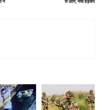
 ने
से उतरे; मचा हड़कंप