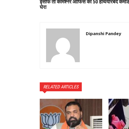
इंसाफ तो कमिश्नर ऑफिस को 50 हथियारबंद कमांडो
घेरा
Dipanshi Pandey
RELATED ARTICLES