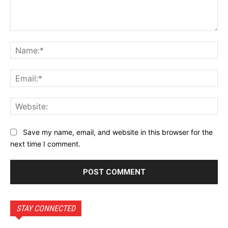
Comment:
Na
Ema
Web
Save my name, email, and website in this browser for the
next time I comment.
STAY CONNECTED