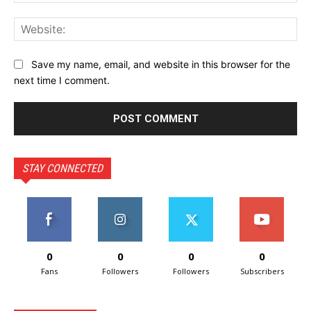
Web
Save my name, email, and website in this browser for the
next time I comment.
STAY CONNECTED
0
0
0
0
Fans
Followers
Followers
Subscribers