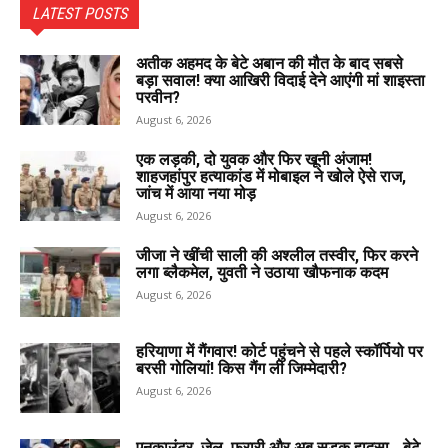
LATEST POSTS
अतीक अहमद के बेटे अबान की मौत के बाद सबसे
बड़ा सवाल! क्या आखिरी विदाई देने आएंगी मां शाइस्ता
परवीन?
August 6, 2026
एक लड़की, दो युवक और फिर खूनी अंजाम!
शाहजहांपुर हत्याकांड में मोबाइल ने खोले ऐसे राज,
जांच में आया नया मोड़
August 6, 2026
जीजा ने खींची साली की अश्लील तस्वीर, फिर करने
लगा ब्लैकमेल, युवती ने उठाया खौफनाक कदम
August 6, 2026
हरियाणा में गैंगवार! कोर्ट पहुंचने से पहले स्कॉर्पियो पर
बरसी गोलियां! किस गैंग ली जिम्मेदारी?
August 6, 2026
एनकाउंटर, जेल, फरारी और अब सड़क हादसा… बेटे