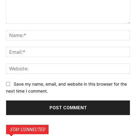
Comment:
Na
Ema
Web
Save my name, email, and website in this browser for the
next time I comment.
STAY CONNECTED