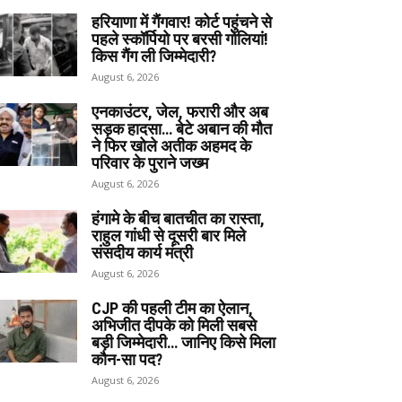
हरियाणा में गैंगवार! कोर्ट पहुंचने से
पहले स्कॉर्पियो पर बरसी गोलियां!
किस गैंग ली जिम्मेदारी?
August 6, 2026
एनकाउंटर, जेल, फरारी और अब
सड़क हादसा… बेटे अबान की मौत
ने फिर खोले अतीक अहमद के
परिवार के पुराने जख्म
August 6, 2026
हंगामे के बीच बातचीत का रास्ता,
राहुल गांधी से दूसरी बार मिले
संसदीय कार्य मंत्री
August 6, 2026
CJP की पहली टीम का ऐलान,
अभिजीत दीपके को मिली सबसे
बड़ी जिम्मेदारी… जानिए किसे मिला
कौन-सा पद?
August 6, 2026