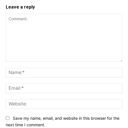
Leave a reply
Comment:
Na
Ema
Web
Save my name, email, and website in this browser for the
next time I comment.