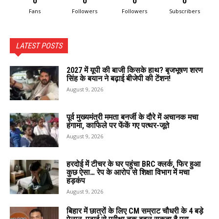
0
0
0
0
Fans
Followers
Followers
Subscribers
LATEST POSTS
2027 में यूपी की बाजी किसके हाथ? बृजभूषण शरण
सिंह के बयान ने बढ़ाई बीजेपी की टेंशन!
August 9, 2026
पूर्व मुख्यमंत्री ममता बनर्जी के दौरे में अचानक मचा
हंगामा, काफिले पर फेंकें गए पत्थर-जूते
August 9, 2026
हरदोई में टीचर के घर पहुंचा BRC क्लर्क, फिर हुआ
कुछ ऐसा… रेप के आरोप से शिक्षा विभाग में मचा
हड़कंप
August 9, 2026
बिहार में छात्रों के लिए CM सम्राट चौधरी के 4 बड़े