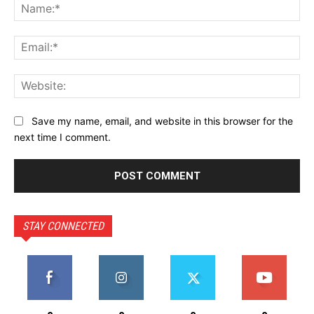
Na
Ema
Web
Save my name, email, and website in this browser for the
next time I comment.
STAY CONNECTED