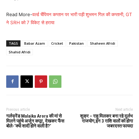
Read More-
वर्ल्ड चैंपियन कप्तान पर भारी पड़ी शुभमन गिल की कप्तानी, GT
ने SRH को 7 विकेट से हराया
TAGS
Babar Azam
Cricket
Pakistan
Shaheen Afridi
Shahid Afridi
Previous article
Next article
गर्लफ्रेंड Malaika Arora की मां से
शुक्र – राहु मिलकर बना रहे दुर्लभ
मिलने पहुंचे अर्जुन कपूर, देखकर फैंस
राजयोग,इन 3 राशि वालों को होगा
बोले-‘क्या शादी होने वाली है?’
जबरदस्त फायदा