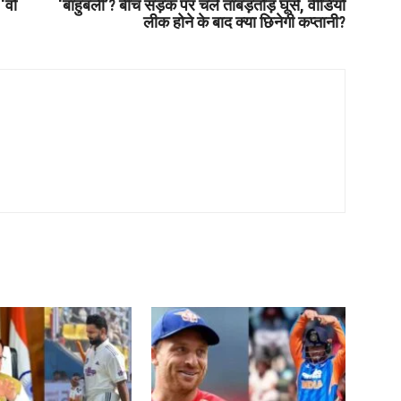
 ‘वो
‘बाहुबली’? बीच सड़क पर चले ताबड़तोड़ घूंसे, वीडियो
लीक होने के बाद क्या छिनेगी कप्तानी?