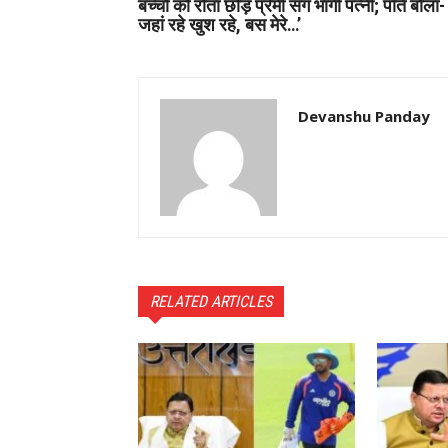
बच्चों को रोता छोड़ प्रेमी संग भागी पत्नी; पति बोला-
जहां रहे खुश रहे, बस मेरे…’
Devanshu Panday
RELATED ARTICLES