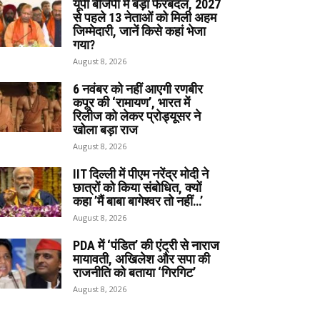
यूपी बीजेपी में बड़ा फेरबदल, 2027
से पहले 13 नेताओं को मिली अहम
जिम्मेदारी, जानें किसे कहां भेजा
गया?
August 8, 2026
6 नवंबर को नहीं आएगी रणबीर
कपूर की ‘रामायण’, भारत में
रिलीज को लेकर प्रोड्यूसर ने
खोला बड़ा राज
August 8, 2026
IIT दिल्ली में पीएम नरेंद्र मोदी ने
छात्रों को किया संबोधित, क्यों
कहा ’मैं बाबा बागेश्वर तो नहीं…’
August 8, 2026
PDA में ‘पंडित’ की एंट्री से नाराज
मायावती, अखिलेश और सपा की
राजनीति को बताया ‘गिरगिट’
August 8, 2026