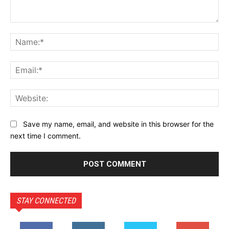
Comment:
Na
Ema
Web
Save my name, email, and website in this browser for the
next time I comment.
STAY CONNECTED