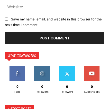
Web
Save my name, email, and website in this browser for the
next time I comment.
STAY CONNECTED
0
0
0
0
Fans
Followers
Followers
Subscribers
LATEST POSTS