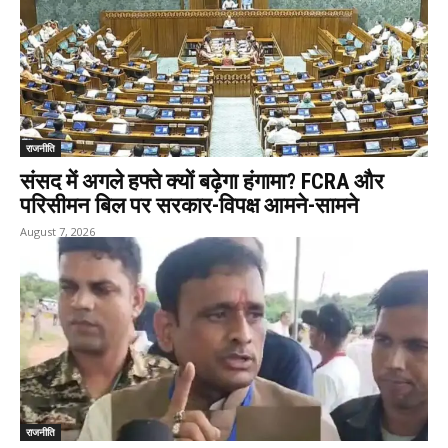
राजनीति
संसद में अगले हफ्ते क्यों बढ़ेगा हंगामा? FCRA और
परिसीमन बिल पर सरकार-विपक्ष आमने-सामने
August 7, 2026
राजनीति