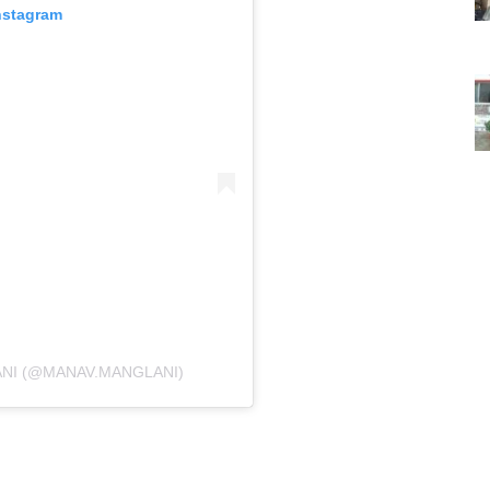
nstagram
NI (@MANAV.MANGLANI)