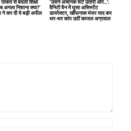
ताकत से बदली शिक्षा
‘उसने अचानक शर्ट उतारी और…’:
अब अगला निशाना क्या?’
वैनिटी वैन में घुसा असिस्टेंट
 ने कर दी ये बड़ी अपील
डायरेक्टर, खौफनाक मंजर याद कर
थर-थर कांप उठीं काजल अग्रवाल
Name:*