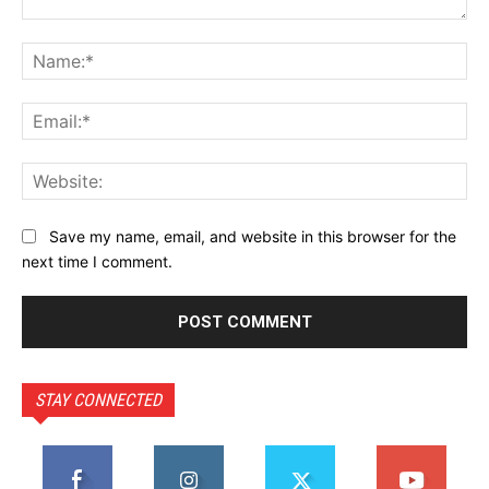
Comment:
Na
Ema
Web
Save my name, email, and website in this browser for the
next time I comment.
STAY CONNECTED