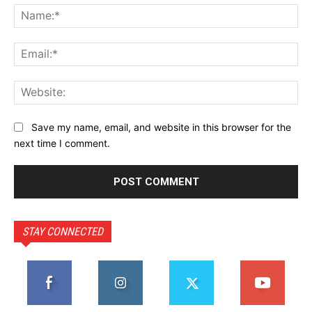
Na
Ema
Web
Save my name, email, and website in this browser for the
next time I comment.
STAY CONNECTED