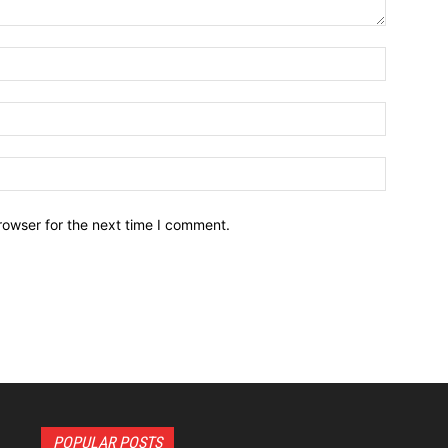
Name:*
Email:*
Website:
rowser for the next time I comment.
POPULAR POSTS