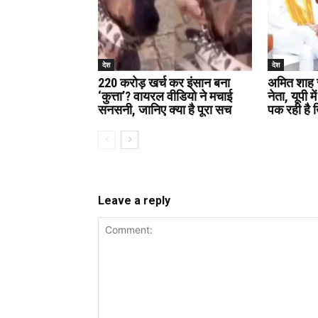
देश
देश
220 करोड़ खर्च कर इंसान बना
अमित शाह स
‘कुत्ता’? वायरल वीडियो ने मचाई
नेता, यूपी मे
सनसनी, जानिए क्या है पूरा सच
पक रही है 
Leave a reply