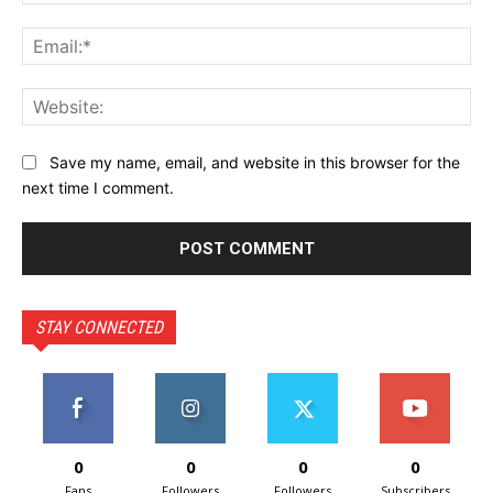
Ema
Web
Save my name, email, and website in this browser for the
next time I comment.
STAY CONNECTED
0
0
0
0
Fans
Followers
Followers
Subscribers