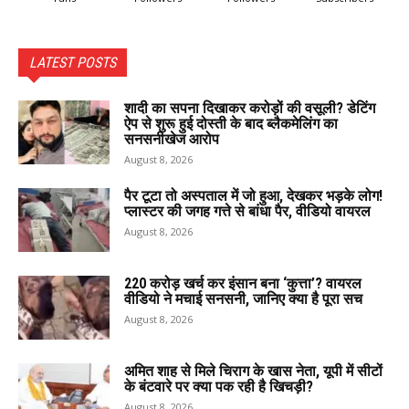
LATEST POSTS
शादी का सपना दिखाकर करोड़ों की वसूली? डेटिंग
ऐप से शुरू हुई दोस्ती के बाद ब्लैकमेलिंग का
सनसनीखेज आरोप
August 8, 2026
पैर टूटा तो अस्पताल में जो हुआ, देखकर भड़के लोग!
प्लास्टर की जगह गत्ते से बांधा पैर, वीडियो वायरल
August 8, 2026
220 करोड़ खर्च कर इंसान बना ‘कुत्ता’? वायरल
वीडियो ने मचाई सनसनी, जानिए क्या है पूरा सच
August 8, 2026
अमित शाह से मिले चिराग के खास नेता, यूपी में सीटों
के बंटवारे पर क्या पक रही है खिचड़ी?
August 8, 2026