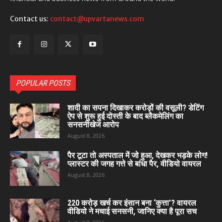
Contact us:
contact@upvartanews.com
POPULAR POSTS
शादी का सपना दिखाकर करोड़ों की वसूली? डेटिंग
ऐप से शुरू हुई दोस्ती के बाद ब्लैकमेलिंग का
सनसनीखेज आरोप
August 8, 2026
पैर टूटा तो अस्पताल में जो हुआ, देखकर भड़के लोग!
प्लास्टर की जगह गत्ते से बांधा पैर, वीडियो वायरल
August 8, 2026
220 करोड़ खर्च कर इंसान बना ‘कुत्ता’? वायरल
वीडियो ने मचाई सनसनी, जानिए क्या है पूरा सच