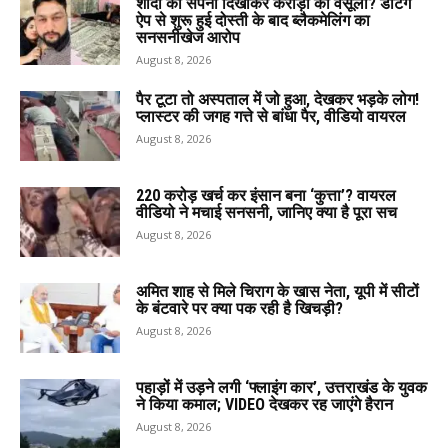
शादी का सपना दिखाकर करोड़ों की वसूली? डेटिंग
ऐप से शुरू हुई दोस्ती के बाद ब्लैकमेलिंग का
सनसनीखेज आरोप
August 8, 2026
पैर टूटा तो अस्पताल में जो हुआ, देखकर भड़के लोग!
प्लास्टर की जगह गत्ते से बांधा पैर, वीडियो वायरल
August 8, 2026
220 करोड़ खर्च कर इंसान बना ‘कुत्ता’? वायरल
वीडियो ने मचाई सनसनी, जानिए क्या है पूरा सच
August 8, 2026
अमित शाह से मिले चिराग के खास नेता, यूपी में सीटों
के बंटवारे पर क्या पक रही है खिचड़ी?
August 8, 2026
पहाड़ों में उड़ने लगी ‘फ्लाइंग कार’, उत्तराखंड के युवक
ने किया कमाल; VIDEO देखकर रह जाएंगे हैरान
August 8, 2026