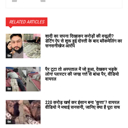
RELATED ARTICLES
शादी का सपना दिखाकर करोड़ों की वसूली?
डेटिंग ऐप से शुरू हुई दोस्ती के बाद ब्लैकमेलिंग का
सनसनीखेज आरोप
देश
पैर टूटा तो अस्पताल में जो हुआ, देखकर भड़के
लोग! प्लास्टर की जगह गत्ते से बांधा पैर, वीडियो
वायरल
देश
220 करोड़ खर्च कर इंसान बना ‘कुत्ता’? वायरल
वीडियो ने मचाई सनसनी, जानिए क्या है पूरा सच
देश