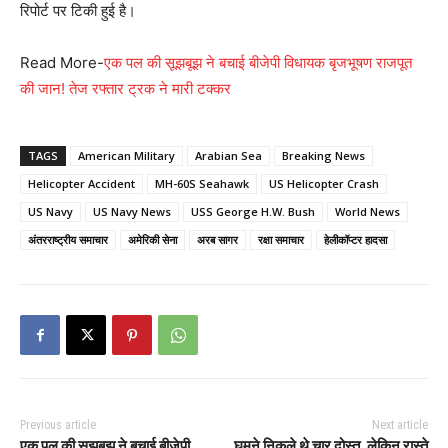
रिपोर्ट पर टिकी हुई है।
Read More-
एक पल की सूझबूझ ने बचाई बीजेपी विधायक बृजभूषण राजपूत
की जान! तेज रफ्तार ट्रक ने मारी टक्कर
TAGS
American Military
Arabian Sea
Breaking News
Helicopter Accident
MH-60S Seahawk
US Helicopter Crash
US Navy
US Navy News
USS George H.W. Bush
World News
अंतरराष्ट्रीय समाचार
अमेरिकी सेना
अरब सागर
रक्षा समाचार
हेलीकॉप्टर हादसा
Previous article
Next article
एक पल की सूझबूझ ने बचाई बीजेपी
घूमने निकले थे चार दोस्त, लेकिन रास्ते