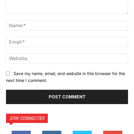
Comment:
Na
Ema
Web
Save my name, email, and website in this browser for the
next time I comment.
STAY CONNECTED