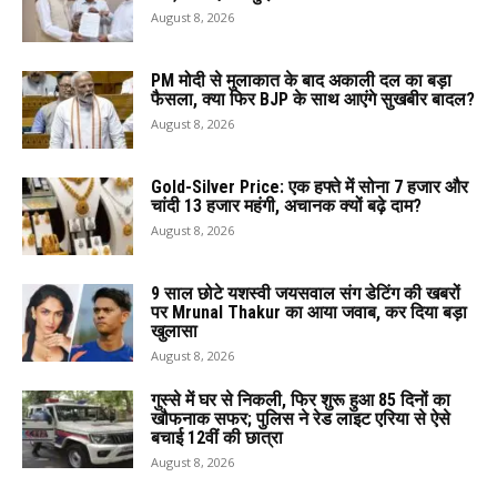
August 8, 2026
PM मोदी से मुलाकात के बाद अकाली दल का बड़ा
फैसला, क्या फिर BJP के साथ आएंगे सुखबीर बादल?
August 8, 2026
Gold-Silver Price: एक हफ्ते में सोना ₹7 हजार और
चांदी ₹13 हजार महंगी, अचानक क्यों बढ़े दाम?
August 8, 2026
9 साल छोटे यशस्वी जयसवाल संग डेटिंग की खबरों
पर Mrunal Thakur का आया जवाब, कर दिया बड़ा
खुलासा
August 8, 2026
गुस्से में घर से निकली, फिर शुरू हुआ 85 दिनों का
खौफनाक सफर; पुलिस ने रेड लाइट एरिया से ऐसे
बचाई 12वीं की छात्रा
August 8, 2026