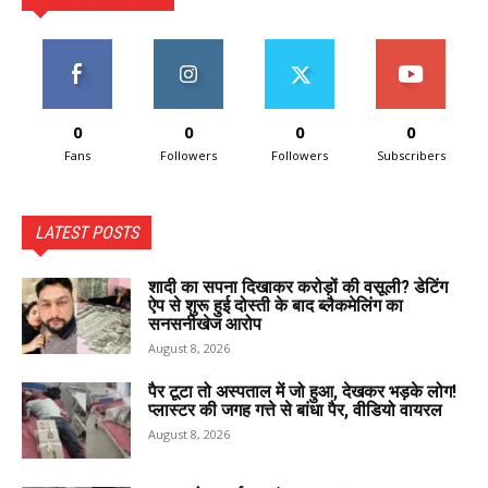
0
0
0
0
Fans
Followers
Followers
Subscribers
LATEST POSTS
शादी का सपना दिखाकर करोड़ों की वसूली? डेटिंग
ऐप से शुरू हुई दोस्ती के बाद ब्लैकमेलिंग का
सनसनीखेज आरोप
August 8, 2026
पैर टूटा तो अस्पताल में जो हुआ, देखकर भड़के लोग!
प्लास्टर की जगह गत्ते से बांधा पैर, वीडियो वायरल
August 8, 2026