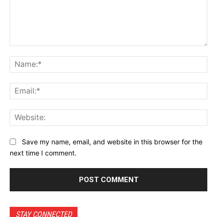
Comment:
Na
Ema
Web
Save my name, email, and website in this browser for the
next time I comment.
STAY CONNECTED