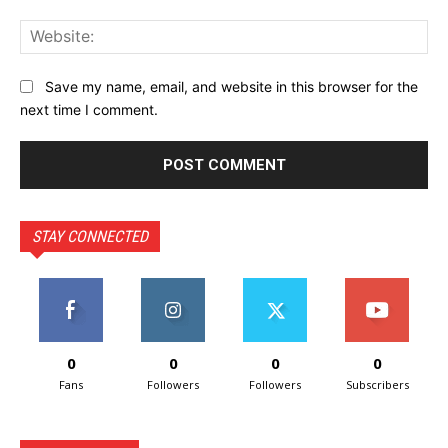
Web
Save my name, email, and website in this browser for the
next time I comment.
STAY CONNECTED
0
0
0
0
Fans
Followers
Followers
Subscribers