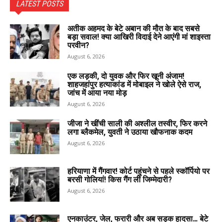
LATEST POSTS
अतीक अहमद के बेटे अबान की मौत के बाद सबसे
बड़ा सवाल! क्या आखिरी विदाई देने आएंगी मां शाइस्ता
परवीन?
August 6, 2026
एक लड़की, दो युवक और फिर खूनी अंजाम!
शाहजहांपुर हत्याकांड में मोबाइल ने खोले ऐसे राज,
जांच में आया नया मोड़
August 6, 2026
जीजा ने खींची साली की अश्लील तस्वीर, फिर करने
लगा ब्लैकमेल, युवती ने उठाया खौफनाक कदम
August 6, 2026
हरियाणा में गैंगवार! कोर्ट पहुंचने से पहले स्कॉर्पियो पर
बरसी गोलियां! किस गैंग ली जिम्मेदारी?
August 6, 2026
एनकाउंटर, जेल, फरारी और अब सड़क हादसा… बेटे