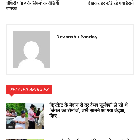
चौधरी? ‘UP के सिंघम’ का वीडियो
देखकर हर कोई रह गया हैरान
वायरल
Devanshu Panday
RELATED ARTICLES
क्रिकेट के मैदान से दूर वैभव सूर्यवंशी ले रहे थे
‘जंगल का रोमांच’, तभी सामने आ गया तेंदुआ,
फिर…
खेल