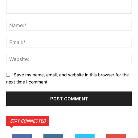
Comment:
Na
Ema
Web
Save my name, email, and website in this browser for the
next time I comment.
STAY CONNECTED