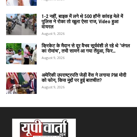
1-2 नहीं, बाइक में लगे थे 500 हॉर्न! कांवड़ मेले में
पुलिस ने रोका तो खुला ऐसा राज, Video हुआ
वायरल
August 9, 2026
क्रिकेट के मैदान से दूर वैभव सूर्यवंशी ले रहे थे ‘जंगल
का रोमांच’, तभी सामने आ गया तेंदुआ, फिर…
August 9, 2026
अमेरिकी उपराष्ट्रपति जेडी वेंस ने लगाया PM मोदी
को फोन, किस मुद्दों पर हुई बातचीत?
August 9, 2026