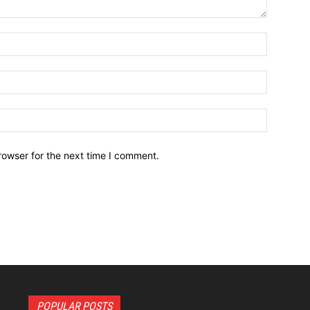
Name:*
Email:*
Website:
rowser for the next time I comment.
POPULAR POSTS