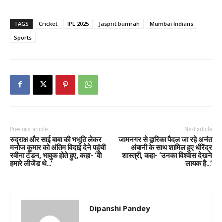
TAGS
Cricket
IPL 2025
Jasprit bumrah
Mumbai Indians
Sports
Previous article
Next article
रुद्राक्ष और साई बाबा की भभूति लेकर
जामनगर से द्वारिका पैदल जा रहे अनंत
मनोज कुमार को अंतिम विदाई देने पहुंची
अंबानी के साथ शामिल हुए धीरेंद्र
रवीना टंडन, भावुक होते हुए, कहा- ‘वो
शास्त्री, कहा- ‘उनका विश्वास देखने
हमारे लीजेंड थे…’
लायक है…’
Dipanshi Pandey