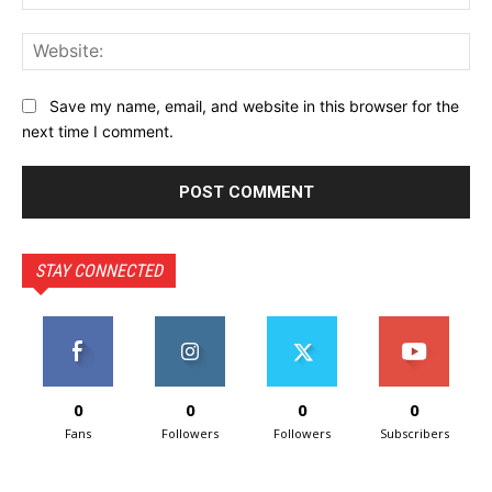
Web
Save my name, email, and website in this browser for the
next time I comment.
STAY CONNECTED
0
0
0
0
Fans
Followers
Followers
Subscribers