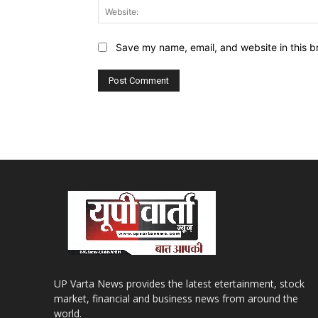
Save my name, email, and website in this b
UP Varta News provides the latest etertainment, stock
market, financial and business news from around the
world.