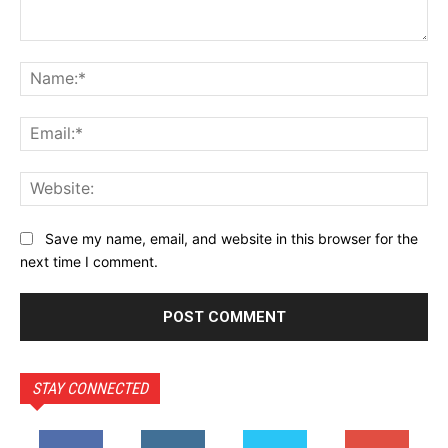
Comment:
Na
Ema
Web
Save my name, email, and website in this browser for the
next time I comment.
STAY CONNECTED