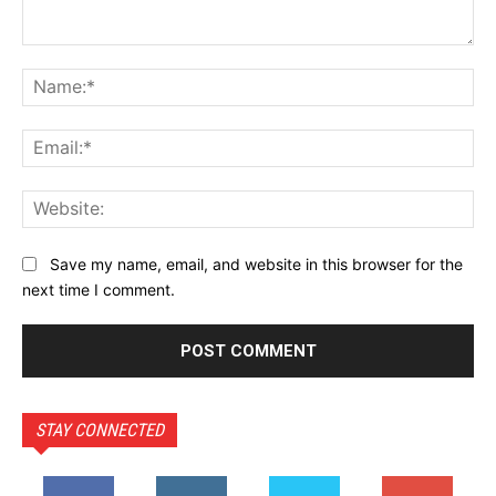
Comment:
Na
Ema
Web
Save my name, email, and website in this browser for the
next time I comment.
STAY CONNECTED