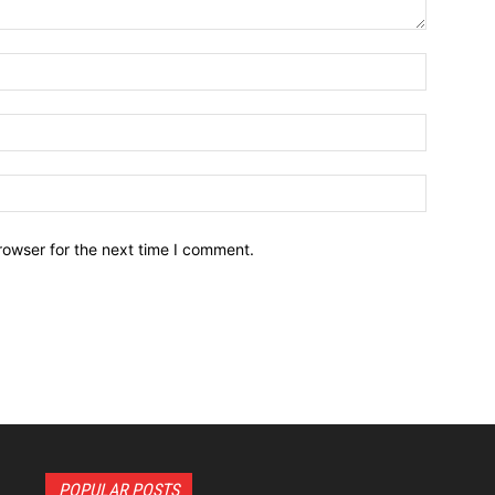
Name:*
Email:*
Website:
rowser for the next time I comment.
POPULAR POSTS