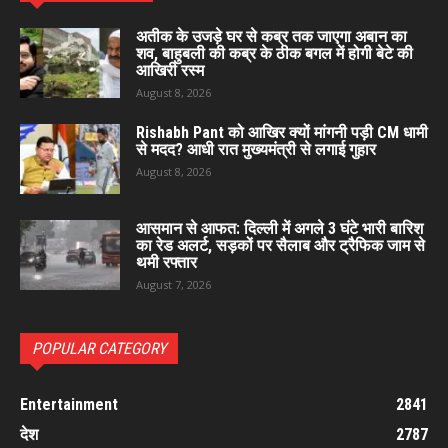
अतीक के उजड़े घर से कब्र तक जाएगा अबान का
शव, बाहुबली की कब्र के ठीक बगल में होगी बेटे की
आखिरी रस्म
August 8, 2026
Rishabh Pant को आखिर क्यों मांगनी पड़ी CM धामी
से मदद? आधी रात मुख्यमंत्री से लगाई गुहार
August 8, 2026
आसमान से आफत: दिल्ली में अगले 3 घंटे भारी बारिश
का रेड अलर्ट, सड़कों पर सैलाब और ट्रैफिक जाम से
थमी रफ्तार
August 7, 2026
POPULAR CATEGORY
Entertainment
2841
देश
2787