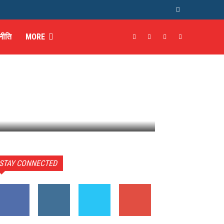
नीति
MORE
STAY CONNECTED