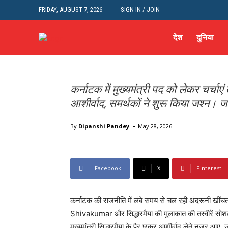
कर्नाटक में खत्म होने
FRIDAY, AUGUST 7, 2026
SIGN IN / JOIN
सिद्धारमैया के पैर छूत
देश
दुनिया
हुआ कुछ ऐसा
कर्नाटक में मुख्यमंत्री पद को लेकर चर्चाए
आशीर्वाद, समर्थकों ने शुरू किया जश्न। 
Home
राजनीति
कर्नाटक में खत्म होने जा रही सियासी खींचतान? सिद्ध
-
By
Dipanshi Pandey
May 28, 2026
Facebook
X
Pinterest
कर्नाटक की राजनीति में लंबे समय से चल रही अंदरूनी खीं
Shivakumar और सिद्धारमैया की मुलाकात की तस्वीरें सोशल म
मुख्यमंत्री सिद्धारमैया के पैर छूकर आशीर्वाद लेते नजर आए, ज