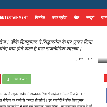
 जा रही सियासी खींचतान?
े दिखे डीके शिवकुमार, फिर
ENTERTAINMENT
बिजनेस
उत्तर प्रदेश
खेल
एस्ट्रो
राज
ं तेज। डीके शिवकुमार ने सिद्धारमैया के पैर छूकर लिया
जानिए क्या होने वाला है बड़ा राजनीतिक बदलाव।
ारमैया के पैर छूते...
112
0
WhatsApp
चतान के बीच एक तस्वीर ने अचानक सियासी माहौल गर्म कर दिया है। DK
ीडिया पर तेजी से वायरल हो रही हैं। इन तस्वीरों में डीके शिवकुमार
बकि सिद्धारमैया ने उन्हें गले लगाकर जवाब दिया। यह मुलाकात बेंगलुरु में हुई