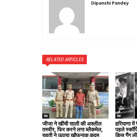
Dipanshi Pandey
RELATED ARTICLES
देश
देश
जीजा ने खींची साली की अश्लील
हरियाणा में ग
तस्वीर, फिर करने लगा ब्लैकमेल,
पहले स्कॉर्
युवती ने उठाया खौफनाक कदम
किस गैंग ली