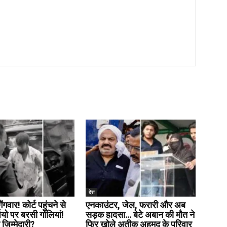
देश
ैंगवार! कोर्ट पहुंचने से
एनकाउंटर, जेल, फरारी और अब
पियो पर बरसी गोलियां!
सड़क हादसा… बेटे अबान की मौत ने
 जिम्मेदारी?
फिर खोले अतीक अहमद के परिवार