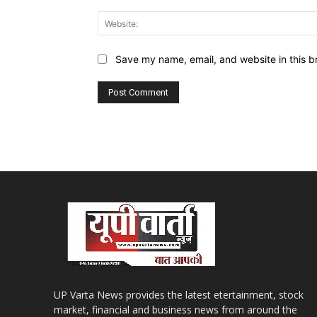
Save my name, email, and website in this b
UP Varta News provides the latest etertainment, stock
market, financial and business news from around the