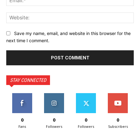
Web
Save my name, email, and website in this browser for the
next time I comment.
STAY CONNECTED
0
0
0
0
Fans
Followers
Followers
Subscribers