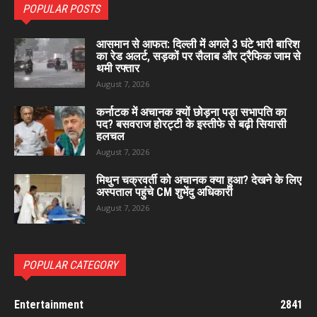
POPULAR POSTS
आसमान से आफत: दिल्ली में अगले 3 घंटे भारी बारिश
का रेड अलर्ट, सड़कों पर सैलाब और ट्रैफिक जाम से
थमी रफ्तार
August 7, 2026
कर्नाटक में अचानक क्यों छोड़ना पड़ा सभापति का
पद? बसवराज होरट्टी के इस्तीफे से बढ़ी सियासी
हलचल
August 7, 2026
मिथुन चक्रवर्ती को अचानक क्या हुआ? देखने के लिए
अस्पताल पहुंचे CM शुभेंदु अधिकारी
August 7, 2026
POPULAR CATEGORY
Entertainment
2841