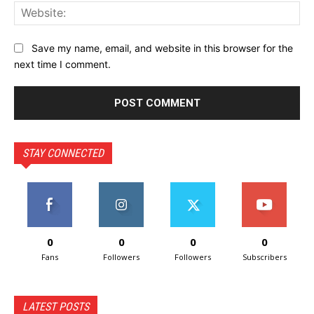
Web
Save my name, email, and website in this browser for the
next time I comment.
STAY CONNECTED
0
0
0
0
Fans
Followers
Followers
Subscribers
LATEST POSTS