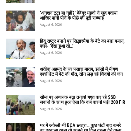
‘अनशन टूटा या नहीं?’ देवेंद्र महतो ने खुद बताया
आखिर पानी पीने के पीछे की पूरी सच्चाई
August 6, 2026
हिंदू राष्ट्र बनाने पर सिद्धारमैया के बेटे का बड़ा बयान,
कहा- ‘ऐसा हुआ तो…’
August 6, 2026
अतीक अहमद के घर पसारा मातम, झांसी में भीषण
एक्सीडेंट में बेटे की मौत, तीन लड़ रहे जिंदगी की जंग
August 6, 2026
सीमा पर अचानक बढ़ा तनाव! गश्त कर रहे SSB
जवानों के साथ हुआ ऐसा कि दर्ज करनी पड़ी 200 FIR
August 6, 2026
घर में अकेली थी BCA छात्रा… कुछ घंटों बाद कमरे
का दरवाजा खुला तो सामने था दिल दहला देने वाला