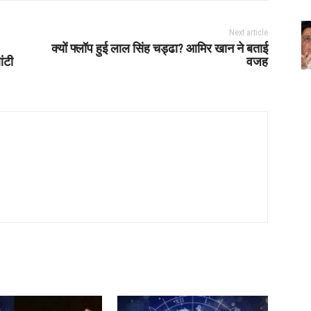
Next article
क्यों फ्लॉप हुई लाल सिंह चड्ढा? आमिर खान ने बताई
ांटी
वजह